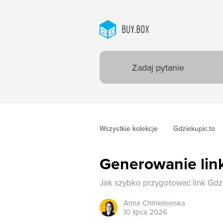
Wszystkie kolekcje
Gdziekupic.to
Generowanie link
Jak szybko przygotować link Gdz
Anna
Chmielewska
10 lipca 2026