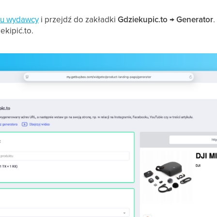
lu wydawcy
i przejdź do zakładki
Gdziekupic.to → Generator
.
ekipić.to.