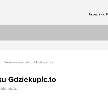
Przejdź do 
Generowanie linku Gdziekupic.to
u Gdziekupic.to
iekupic.to